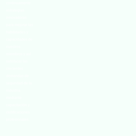
continuamente
estrategias
innovadoras
para mejorar las
habilidades y
capacidades de
nuestros
miembros y así
satisfacer las
crecientes
demandas de
seguridad de la
industria
mediante
capacitación y
certificaciones
profesionales.