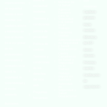
sobre la
con
Mundial de
organizaciones
la Salud
esclavitud
nosotras
de seguridad
Agencia
moderna
Capítulos
Europea
líderes a nivel
para la
globales
Términos y
Seguridad
mundial, con
y la Salud
condiciones
Hazte
en el
capítulos activos
Trabajo
miembro
política de
y miembros en
Naciones
Unidas
privacidad
todo el mundo.
Biblioteca
Administración
Es la voz global
de Seguridad
de SST
Política de
y Salud
de los
Ocupacional
cookies
Socios
Centro
profesionales
oficiales
Términos y
Canadiense
de Salud y
interesados ​​y
condiciones
Próximos
Seguridad
centrados en la
en el
de los
eventos
Trabajo
salud, la
Trabajo
derechos
Certificación
seguro en
seguridad, la
del sitio
Australia
de
sostenibilidad y
Autoridad
web
capacitación
de
el medio
Seguridad y
Preguntas
Salud
ambiente.
Ocupacional
frecuentes
Buscamos