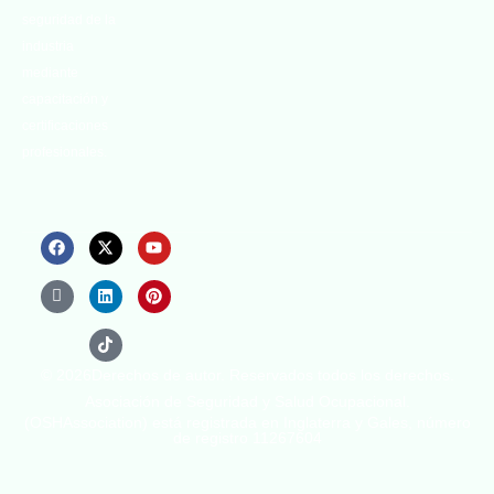
seguridad de la
industria
mediante
capacitación y
certificaciones
profesionales.
© 2026Derechos de autor. Reservados todos los derechos.
Asociación de Seguridad y Salud Ocupacional.
(OSHAssociation) está registrada en Inglaterra y Gales, número
de registro 11267604