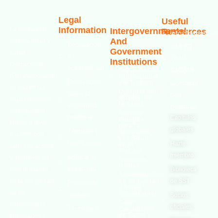
Legal
Useful
Information
La Asociación
Intergovernmental
Resources
info@oshassoci
And
de Seguridad y
Declaración
+44 [0]
Government
Salud
de
7810
Institutions
Ocupacional
accesibilidad
130248
Organización
(OSHAssociation)
Internacional
Declaración
Contacta
del Trabajo
es una de las
Organización
sobre la
con
Mundial de
organizaciones
la Salud
esclavitud
nosotras
de seguridad
Agencia
moderna
Capítulos
Europea
líderes a nivel
para la
globales
Términos y
Seguridad
mundial, con
y la Salud
condiciones
Hazte
en el
capítulos activos
Trabajo
miembro
política de
y miembros en
Naciones
Unidas
privacidad
todo el mundo.
Biblioteca
Administración
Es la voz global
de Seguridad
de SST
Política de
y Salud
de los
Ocupacional
cookies
Socios
Centro
profesionales
oficiales
Términos y
Canadiense
de Salud y
interesados ​​y