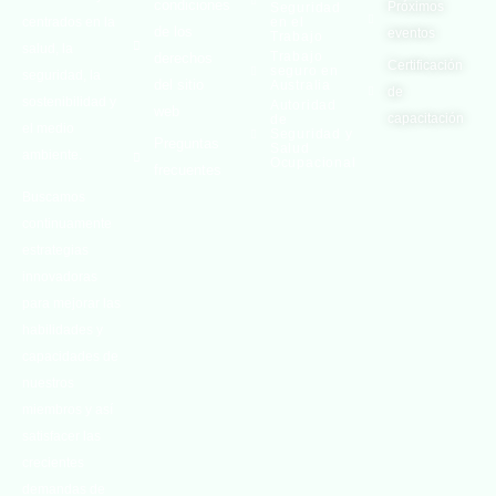
condiciones
Próximos
Seguridad
centrados en la
en el
de los
eventos
Trabajo
salud, la
Trabajo
derechos
Certificación
seguro en
seguridad, la
del sitio
Australia
de
sostenibilidad y
Autoridad
web
capacitación
de
el medio
Seguridad y
Preguntas
Salud
ambiente.
Ocupacional
frecuentes
Buscamos
continuamente
estrategias
innovadoras
para mejorar las
habilidades y
capacidades de
nuestros
miembros y así
satisfacer las
crecientes
demandas de