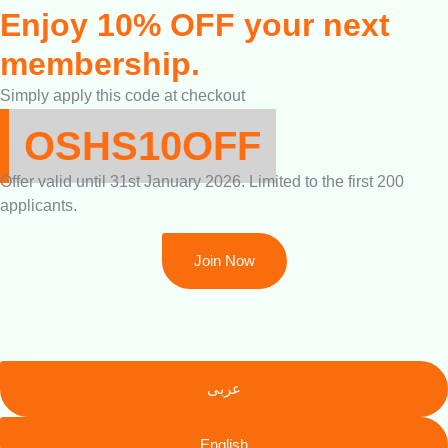
Enjoy 10% OFF your next
membership.
Simply apply this code at checkout
OSHS10OFF
Offer valid until 31st January 2026. Limited to the first 200
applicants.
Join Now
عربى
English