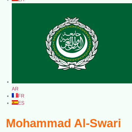
AR
FR
ES
Mohammad Al-Swari