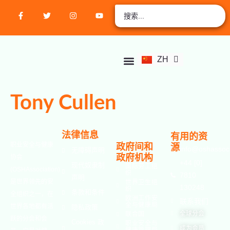
EN
AR
RU
FR
ZH
ES
关于我们
店铺
学生中心
联系我们
活动
课程
验证认证
加入会员
立即捐款
帐户
Tony Cullen
法律信息
有用的资
职业安全与健康
政府间和
源
info@oshassoci
无障碍声明
政府机构
协会
+44 [0]
现代奴隶制
国际劳工组
(OSHAssociation)
织
7810
声明
是世界领先的安
世界卫生组
130248
织
条款和条件
全组织之一，在
欧洲工作安
联系我们
全与健康局
世界各地都有活
隐私政策
全球分会
联合国
跃的分会和会
Cookies 政
职业安全与
成为会员