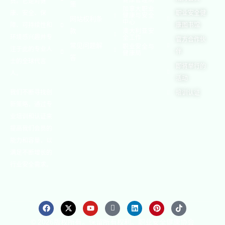
健康管理局
员。它是对健
策
加拿大职业
康、安全、保
职业安全健
健康与安全
网站权利条
中心
障、可持续性和
康图书馆
款
澳大利亚安
环境感兴趣并专
全工作
官方合作伙
常见问题解
职业安全与
注于此的专业人
伴
健康局
答
士的全球代言
即将举行的
人。
活动
我们不断寻找创
培训认证
新策略，通过专
业培训和认证来
提高我们会员的
能力和容量，以
满足不断增长的
行业安全需求。
© 2026版权所有。保留所有权利。职业安全健康协会