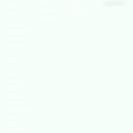
web
capacitación
de
el medio
Seguridad y
Preguntas
Salud
ambiente.
Ocupacional
frecuentes
Buscamos
continuamente
estrategias
innovadoras
para mejorar las
habilidades y
capacidades de
nuestros
miembros y así
satisfacer las
crecientes
demandas de
seguridad de la
industria
mediante
capacitación y