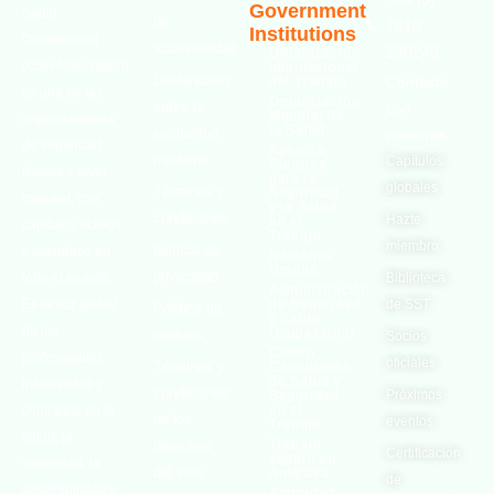
Government
Salud
de
7810
Institutions
Ocupacional
accesibilidad
130248
Organización
(OSHAssociation)
Internacional
Declaración
Contacta
del Trabajo
es una de las
Organización
sobre la
con
Mundial de
organizaciones
la Salud
esclavitud
nosotras
de seguridad
Agencia
moderna
Capítulos
Europea
líderes a nivel
para la
globales
Términos y
Seguridad
mundial, con
y la Salud
condiciones
Hazte
en el
capítulos activos
Trabajo
miembro
política de
y miembros en
Naciones
Unidas
privacidad
todo el mundo.
Biblioteca
Administración
Es la voz global
de Seguridad
de SST
Política de
y Salud
de los
Ocupacional
cookies
Socios
Centro
profesionales
oficiales
Términos y
Canadiense
de Salud y
interesados ​​y
condiciones
Próximos
Seguridad
centrados en la
en el
de los
eventos
Trabajo
salud, la
Trabajo
derechos
Certificación
seguro en
seguridad, la
del sitio
Australia
de
sostenibilidad y
Autoridad