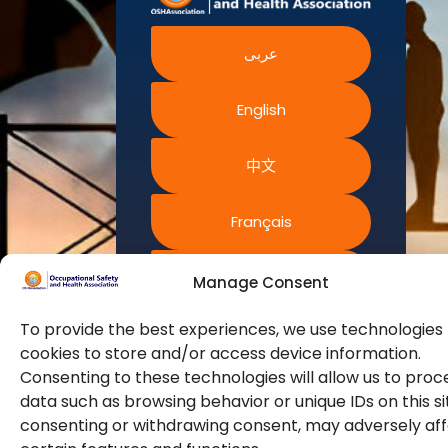
健康管理局
员。它是对健
政策
加拿大职业
职业安全健
康、安全、保
健康与安全
网站权利条
中心
康图书馆
عربى
障、可持续性和
款
澳大利亚安
全工作
环境感兴趣并专
官方合作伙
常见问题解
职业安全与
注于此的专业人
伴
健康局
English
答
士的全球代言
即将举行的
人。
活动
中文
培训认证
我们不断寻找创
新策略，通过专
Français
业培训和认证来
提高我们会员的
Русский
Manage Consent
能力和容量，以
满足不断增长的
To provide the best experiences, we use technologies 
行业安全需求。
Español
cookies to store and/or access device information.
Consenting to these technologies will allow us to proc
data such as browsing behavior or unique IDs on this si
consenting or withdrawing consent, may adversely af
© 2026版权所有。保留所有权利。职业安全健康协会