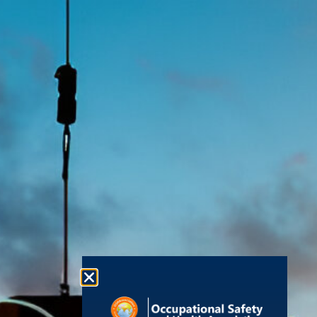
EN
AR
RU
FR
ZH
ES
Engr. Rachid Dioury
法律信息
有用的资
政府间和
源
职业安全与健康
info@oshassoc
无障碍声明
政府机构
协会
+44 [0]
现代奴隶制
国际劳工组
(OSHAssociation)
织
7810
声明
世界卫生组
是世界领先的安
130248
织
条款和条件
全组织之一，在
欧洲工作安
联系我们
全与健康局
隐私政策
世界各地都有活
全球分会
联合国
跃的分会和会
Cookies
职业安全与
成为会员