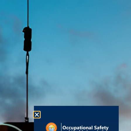
EN
AR
RU
FR
ZH
ES
Birama Diallo
法律信息
有用的资
政府间和
源
职业安全与健康
info@oshassoc
无障碍声明
政府机构
协会
+44 [0]
现代奴隶制
国际劳工组
(OSHAssociation)
织
7810
声明
世界卫生组
是世界领先的安
130248
织
条款和条件
全组织之一，在
欧洲工作安
联系我们
全与健康局
隐私政策
世界各地都有活
全球分会
联合国
跃的分会和会
Cookies
职业安全与
成为会员