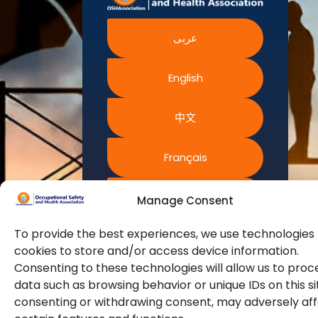
健康管理局
员。它是对健
政策
加拿大职业
职业安全健
康、安全、保
健康与安全
网站权利条
中心
康图书馆
عربى
障、可持续性和
款
澳大利亚安
全工作
环境感兴趣并专
官方合作伙
常见问题解
职业安全与
注于此的专业人
伴
健康局
English
答
士的全球代言
即将举行的
人。
活动
中文
培训认证
我们不断寻找创
新策略，通过专
Français
业培训和认证来
提高我们会员的
Русский
Manage Consent
能力和容量，以
满足不断增长的
To provide the best experiences, we use technologies 
行业安全需求。
Español
cookies to store and/or access device information.
Consenting to these technologies will allow us to proc
data such as browsing behavior or unique IDs on this si
consenting or withdrawing consent, may adversely af
© 2026版权所有。保留所有权利。职业安全健康协会