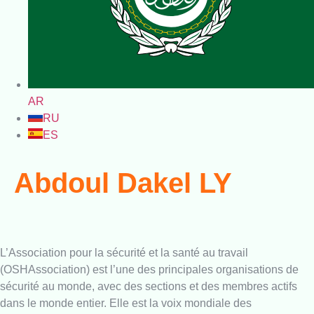
AR
RU
ES
Abdoul Dakel LY
L’Association pour la sécurité et la santé au travail
(OSHAssociation) est l’une des principales organisations de
sécurité au monde, avec des sections et des membres actifs
dans le monde entier. Elle est la voix mondiale des