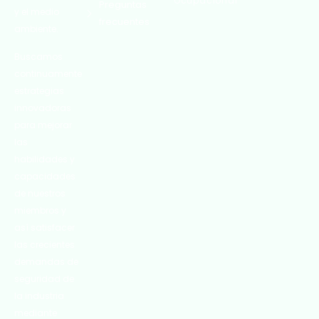
Ocupacional
Preguntas
y el medio
frecuentes
ambiente.
Buscamos
continuamente
estrategias
innovadoras
para mejorar
las
habilidades y
capacidades
de nuestros
miembros y
así satisfacer
las crecientes
demandas de
seguridad de
la industria
mediante