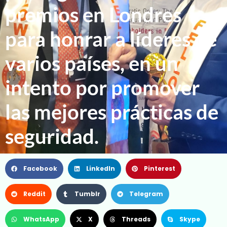
premios en Londres
para honrar a líderes de
varios países, en un
intento por promover
las mejores prácticas de
seguridad.
Facebook
LinkedIn
Pinterest
Reddit
Tumblr
Telegram
WhatsApp
X
Threads
Skype