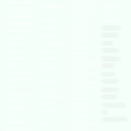
(OSHAssociation)
Internacional
Declaración
Contacta
del Trabajo
es una de las
Organización
sobre la
con
Mundial de
organizaciones
la Salud
esclavitud
nosotras
de seguridad
Agencia
moderna
Capítulos
Europea
líderes a nivel
para la
globales
Términos y
Seguridad
mundial, con
y la Salud
condiciones
Hazte
en el
capítulos
Trabajo
miembro
política de
activos y
Naciones
Unidas
privacidad
miembros en
Biblioteca
Administración
todo el
de SST
de Seguridad y
Política
Salud
mundo. Es la
de
Ocupacional
Socios
Centro
voz global de
cookies
oficiales
Canadiense
de Salud y
los
Términos y
Próximos
Seguridad
profesionales
en el
condiciones
eventos
Trabajo
interesados ​​y
de los
Trabajo
Certificación
seguro en
centrados en
derechos
Australia
de
la salud, la
Autoridad
del sitio
capacitación
de
seguridad, la
Seguridad y
web
Salud
sostenibilidad