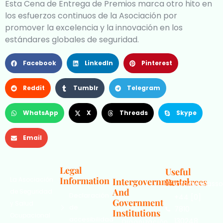
Esta Cena de Entrega de Premios marca otro hito en
los esfuerzos continuos de la Asociación por
promover la excelencia y la innovación en los
estándares globales de seguridad.
Facebook
LinkedIn
Pinterest
Reddit
Tumblr
Telegram
WhatsApp
X
Threads
Skype
Email
Legal
Useful
Information
La Asociación
Intergovernmental
Resources
info@oshassoc
And
de Seguridad
Declaración
+44 [0]
Government
y Salud
de
7810
Institutions
Ocupacional
accesibilidad
130248
Organización