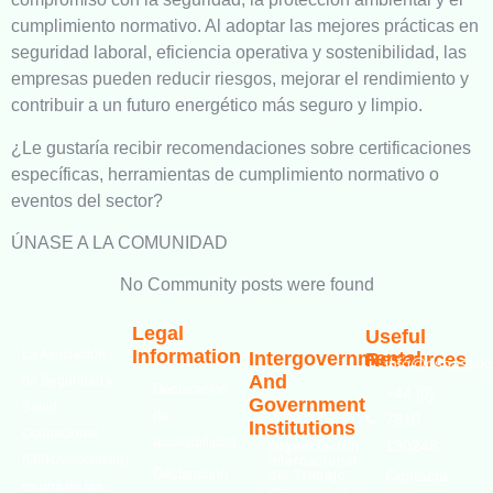
cumplimiento normativo. Al adoptar las mejores prácticas en
seguridad laboral, eficiencia operativa y sostenibilidad, las
empresas pueden reducir riesgos, mejorar el rendimiento y
contribuir a un futuro energético más seguro y limpio.
¿Le gustaría recibir recomendaciones sobre certificaciones
específicas, herramientas de cumplimiento normativo o
eventos del sector?
ÚNASE A LA COMUNIDAD
No Community posts were found
Legal
Useful
Information
La Asociación
Intergovernmental
Resources
info@oshassoci
And
de Seguridad y
Declaración
+44 [0]
Government
Salud
de
7810
Institutions
Ocupacional
accesibilidad
130248
Organización
(OSHAssociation)
Internacional
Declaración
Contacta
del Trabajo
es una de las