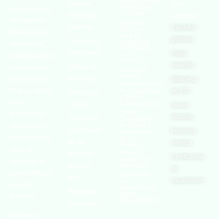
Organización
sobre la
con
Mundial de
organizaciones
la Salud
esclavitud
nosotras
de seguridad
Agencia
moderna
Capítulos
Europea
líderes a nivel
para la
globales
Términos y
Seguridad
mundial, con
y la Salud
condiciones
Hazte
en el
capítulos activos
Trabajo
miembro
política de
y miembros en
Naciones
Unidas
privacidad
todo el mundo.
Biblioteca
Administración
Es la voz global
de Seguridad
de SST
Política de
y Salud
de los
Ocupacional
cookies
Socios
Centro
profesionales
oficiales
Términos y
Canadiense
de Salud y
interesados ​​y
condiciones
Próximos
Seguridad
centrados en la
en el
de los
eventos
Trabajo
salud, la
Trabajo
derechos
Certificación
seguro en
seguridad, la
del sitio
Australia
de
sostenibilidad y
Autoridad
web
capacitación
de
el medio
Seguridad y
Preguntas
Salud
ambiente.
Ocupacional
frecuentes
Buscamos