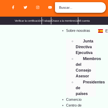
Z
Verificar la certificación
Trabajo
Únase a la membresía
Mi cuenta
Sobre nosotras
E
F
Junta
Directiva
Ejecutiva
Miembros
del
Consejo
Asesor
Presidentes
de
países
Comercio
Centro de