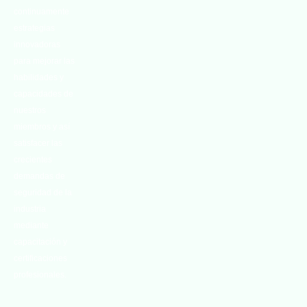
continuamente
estrategias
innovadoras
para mejorar las
habilidades y
capacidades de
nuestros
miembros y así
satisfacer las
crecientes
demandas de
seguridad de la
industria
mediante
capacitación y
certificaciones
profesionales.