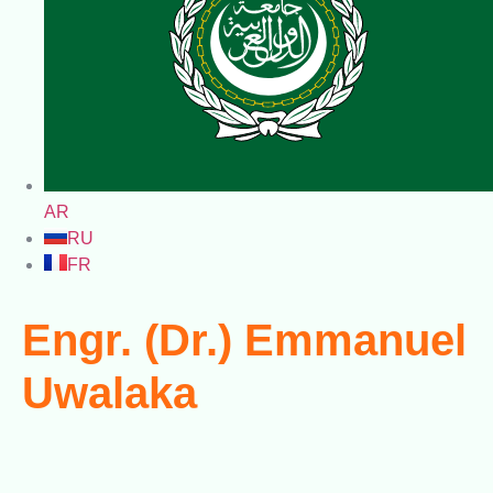
AR
RU
FR
Engr. (Dr.) Emmanuel
Uwalaka