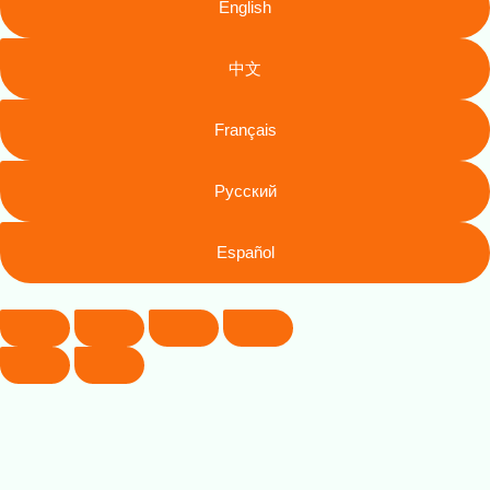
English
中文
Français
Русский
Español