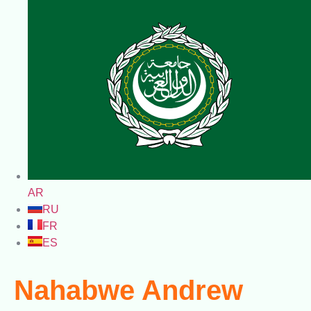
AR
RU
FR
ES
Nahabwe Andrew