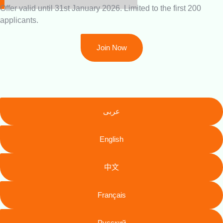
Offer valid until 31st January 2026. Limited to the first 200
applicants.
Join Now
عربى
English
中文
Français
Русский