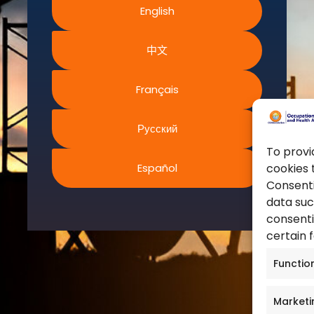
欧洲工作安全与健康局
和条件
English
联合国
政策
职业安全与健康管理局
kies 政策
中文
加拿大职业健康与安全中心
权利条款
澳大利亚安全工作
问题解答
Français
职业安全与健康局
Русский
To provi
Español
cookies 
Consenti
© 2026版权所有。保留所有权利。职业安全健康协会
data suc
（OSHAssociation）在英格兰和威尔士注册，注册号 11267604
consenti
certain 
Functio
Marketi