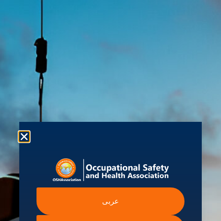
EN
AR
验证认证
工作
加入會員
我的账
RU
FR
ZH
ES
学生中心
联系我们
活动
课程
d
信息
政府间和政府机构
国际劳工组织
碍声明
عربى
世界卫生组织
奴隶制声明