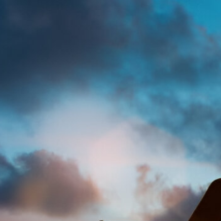
+44 [0] 7810 130248
info@oshassociation.org
关于我们
店铺
Nadir Elrayah Awa
法律
无障
现代
职业安全与健康协会 (OSHAssociation) 是世界领