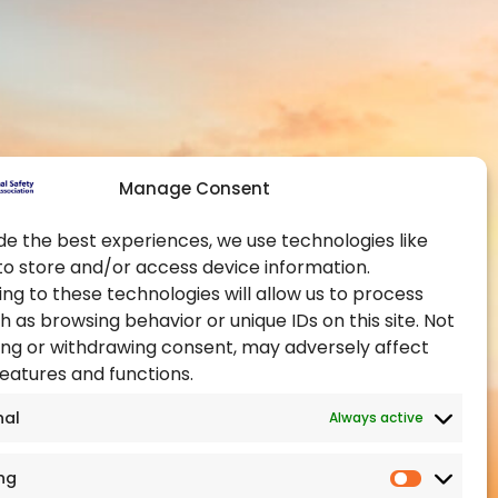
联系我们
全球分会
成为会员
职业安全健康图书馆
官方合作伙伴
即将举行的活动
培训认证
Manage Consent
de the best experiences, we use technologies like
to store and/or access device information.
ng to these technologies will allow us to process
h as browsing behavior or unique IDs on this site. Not
ng or withdrawing consent, may adversely affect
features and functions.
nal
Always active
ng