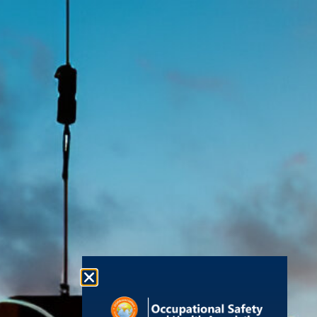
EN
AR
RU
FR
ZH
ES
Mr. Tawanda Nherera
法律信息
有用的资
政府间和
源
职业安全与健康
info@oshassoc
无障碍声明
政府机构
协会
+44 [0]
现代奴隶制
国际劳工组
(OSHAssociation)
织
7810
声明
世界卫生组
是世界领先的安
130248
织
条款和条件
全组织之一，在
欧洲工作安
联系我们
全与健康局
隐私政策
世界各地都有活
全球分会
联合国
跃的分会和会
Cookies
职业安全与
成为会员