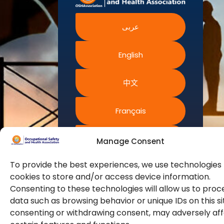
健康管理局
员。它是对健
政策
加拿大职业
职业安全健
康、安全、保
健康与安全
网站权利条
中心
康图书馆
عربى
障、可持续性和
款
澳大利亚安
全工作
环境感兴趣并专
官方合作伙
常见问题解
职业安全与
注于此的专业人
伴
健康局
English
答
士的全球代言
即将举行的
人。
活动
中文
培训认证
我们不断寻找创
新策略，通过专
Français
业培训和认证来
提高我们会员的
Русский
Manage Consent
能力和容量，以
满足不断增长的
To provide the best experiences, we use technologies 
行业安全需求。
Español
cookies to store and/or access device information.
Consenting to these technologies will allow us to proc
data such as browsing behavior or unique IDs on this si
consenting or withdrawing consent, may adversely af
© 2026版权所有。保留所有权利。职业安全健康协会