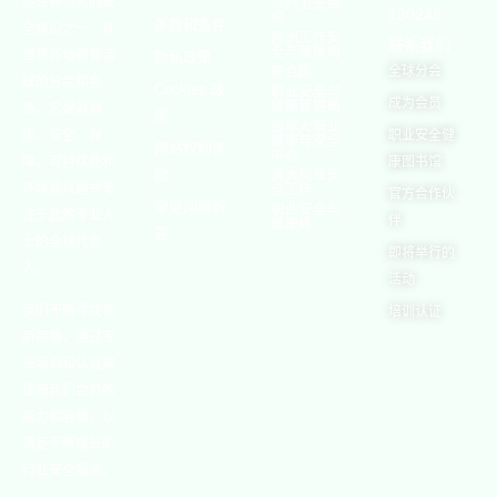
是世界领先的安
世界卫生组
130248
织
条款和条件
全组织之一，在
欧洲工作安
联系我们
全与健康局
世界各地都有活
隐私政策
全球分会
联合国
跃的分会和会
Cookies 政
职业安全与
成为会员
健康管理局
员。它是对健
策
加拿大职业
康、安全、保
职业安全健
健康与安全
网站权利条
中心
障、可持续性和
康图书馆
款
澳大利亚安
环境感兴趣并专
全工作
官方合作伙
常见问题解
职业安全与
注于此的专业人
伴
健康局
答
士的全球代言
即将举行的
人。
活动
我们不断寻找创
培训认证
新策略，通过专
业培训和认证来
提高我们会员的
能力和容量，以
满足不断增长的
行业安全需求。