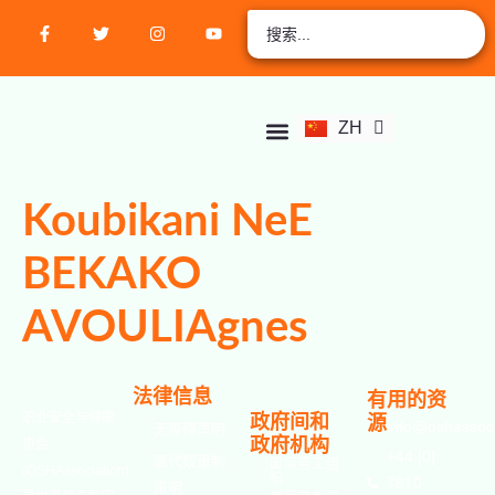
EN
AR
RU
FR
ZH
ES
关于我们
店铺
学生中心
联系我们
活动
课程
验证认证
加入会员
立即捐款
帐户
Koubikani NeE
BEKAKO
AVOULIAgnes
法律信息
有用的资
职业安全与健康
政府间和
源
info@oshassoci
无障碍声明
政府机构
协会
+44 [0]
现代奴隶制
国际劳工组
(OSHAssociation)
织
7810
声明