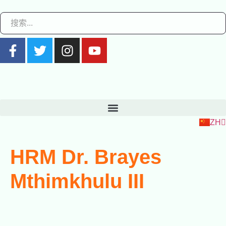
EN
RU
FR
ZH
ES
HRM Dr. Brayes
Mthimkhulu III