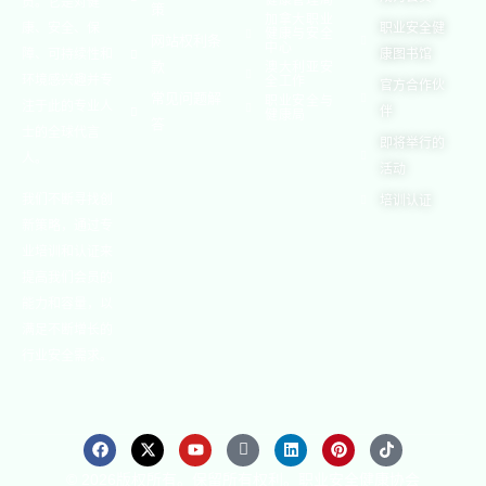
健康管理局
员。它是对健
策
加拿大职业
康、安全、保
职业安全健
健康与安全
网站权利条
中心
障、可持续性和
康图书馆
款
澳大利亚安
环境感兴趣并专
全工作
官方合作伙
常见问题解
职业安全与
注于此的专业人
伴
健康局
答
士的全球代言
即将举行的
人。
活动
我们不断寻找创
培训认证
新策略，通过专
业培训和认证来
提高我们会员的
能力和容量，以
满足不断增长的
行业安全需求。
© 2026版权所有。保留所有权利。职业安全健康协会