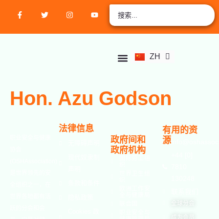
EN
AR
RU
FR
ZH
ES
关于我们
店铺
学生中心
联系我们
活动
课程
验证认证
加入会员
立即捐款
帐户
Hon. Azu Godson
法律信息
有用的资
职业安全与健康
政府间和
源
info@oshassoci
无障碍声明
政府机构
协会
+44 [0]
现代奴隶制
国际劳工组
(OSHAssociation)
织
7810
声明
是世界领先的安
世界卫生组
130248
织
条款和条件
全组织之一，在
欧洲工作安
联系我们
全与健康局
世界各地都有活
隐私政策
全球分会
联合国
跃的分会和会
Cookies 政
职业安全与
成为会员