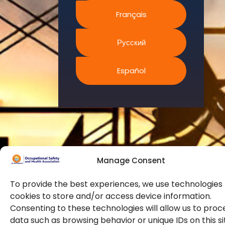
ищем
Français
инновационные
стратегии для
повышения
Русский
способностей и
возможностей
Español
наших членов
для
удовлетворения
растущих
требований
безопасности в
отрасли
посредством
Manage Consent
профессионального
To provide the best experiences, we use technologies 
обучения и
cookies to store and/or access device information.
сертификации.
Consenting to these technologies will allow us to proc
data such as browsing behavior or unique IDs on this si