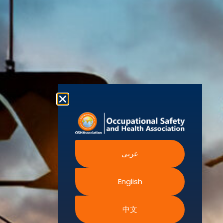
охране труда с
Agency
отделения
положения
for Safety
активными
and
Стать
Health at
политика
отделениями и
Work
участником
конфиденциальности
United
членами по
Nations
Библиотека
Политика
всему миру.
Occupational
Safety and
по охране
использования
Это всемирный
Health
труда
Administration
файлов
голос
Canadian
cookie
профессионалов,
Официальные
Centre for
Occupational
заинтересованных
партнеры
Условия
Health and
Safety
и
прав на
Предстоящие
Safe Work
сосредоточенных
Austrailia
веб-сайт
события
Occupational
на охране
Часто
Safety and
Сертификация
Health
труда,
задаваемые
Authority
обучения
عربى
безопасности,
вопросы
устойчивости и
English
окружающей
среде.
中文
Мы постоянно