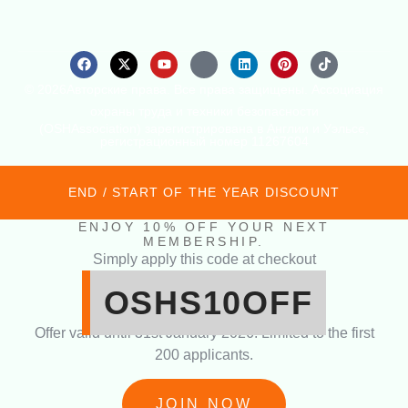
© 2026Авторские права. Все права защищены. Ассоциация
охраны труда и техники безопасности
(OSHAssociation) зарегистрирована в Англии и Уэльсе,
регистрационный номер 11267604
END / START OF THE YEAR DISCOUNT
ENJOY 10% OFF YOUR NEXT
MEMBERSHIP.
Simply apply this code at checkout
OSHS10OFF
Offer valid until 31st January 2026. Limited to the first
200 applicants.
JOIN NOW