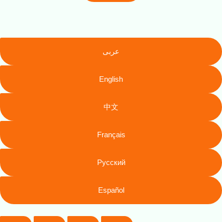
عربى
English
中文
Français
Русский
Español