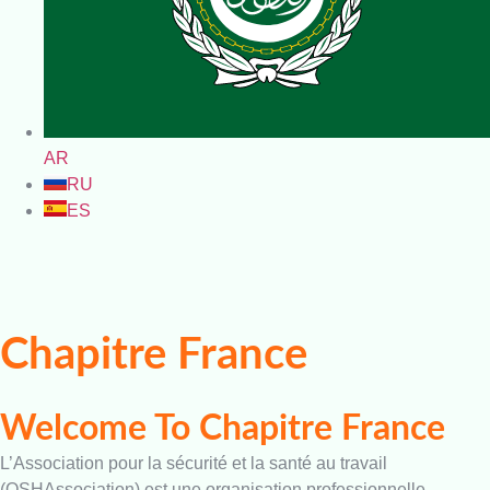
AR
RU
ES
Chapitre France
Welcome To Chapitre France
L’Association pour la sécurité et la santé au travail
(OSHAssociation) est une organisation professionnelle