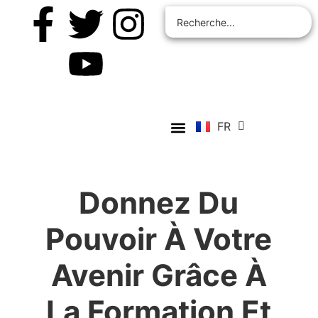
EN
ZH
AR
RU
FR
ES
À propos de nous
Centre étudiant
Contactez-nous
Tous les cours
Résultat de la vérification
Devenir membre
Devenir membre
Donnez Du
Pouvoir À Votre
Avenir Grâce À
La Formation Et