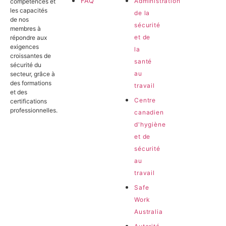
FAQ
Administration
compétences et
les capacités
de la
de nos
sécurité
membres à
et de
répondre aux
exigences
la
croissantes de
santé
sécurité du
au
secteur, grâce à
des formations
travail
et des
Centre
certifications
professionnelles.
canadien
d'hygiène
et de
sécurité
au
travail
Safe
Work
Australia