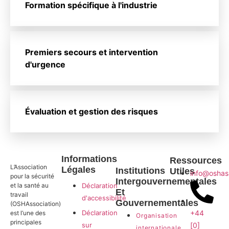
Formation spécifique à l'industrie
Premiers secours et intervention
d'urgence
Évaluation et gestion des risques
Informations
Ressources
L’Association
Légales
Institutions
Utiles
info@oshas
pour la sécurité
Intergouvernementales
et la santé au
Déclaration
Et
travail
d'accessibilité
Gouvernementales
(OSHAssociation)
Déclaration
+44
est l’une des
Organisation
principales
sur
[0]
internationale