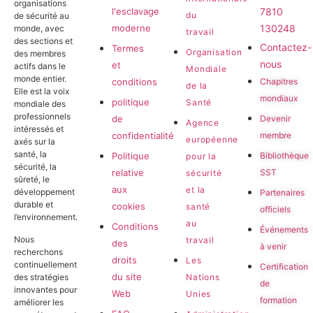
organisations
l'esclavage
7810
du
de sécurité au
moderne
130248
monde, avec
travail
des sections et
Contactez-
Termes
Organisation
des membres
nous
et
actifs dans le
Mondiale
monde entier.
conditions
Chapitres
de la
Elle est la voix
mondiaux
politique
Santé
mondiale des
professionnels
de
Devenir
Agence
intéressés et
confidentialité
membre
européenne
axés sur la
santé, la
Politique
Bibliothèque
pour la
sécurité, la
relative
SST
sécurité
sûreté, le
aux
et la
développement
Partenaires
durable et
cookies
santé
officiels
l’environnement.
au
Conditions
Événements
Nous
travail
des
à venir
recherchons
droits
Les
continuellement
Certification
du site
Nations
des stratégies
de
innovantes pour
Web
Unies
formation
améliorer les