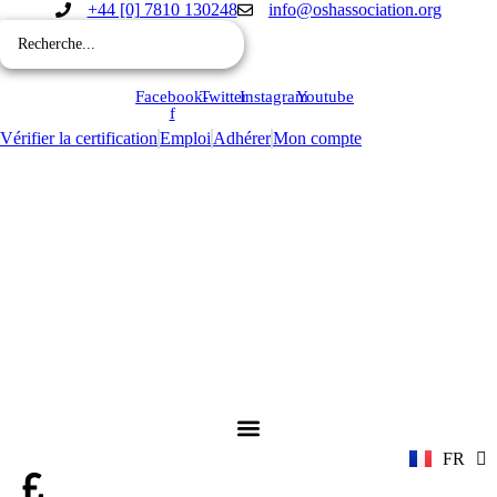
Aller
+44 [0] 7810 130248
info@oshassociation.org
au
contenu
Facebook-
Twitter
Instagram
Youtube
f
Vérifier la certification
Emploi
Adhérer
Mon compte
EN
ZH
AR
RU
FR
ES