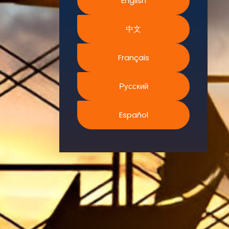
English
l’environnement.
Nous
中文
recherchons
continuellement
Français
des stratégies
innovantes
Русский
pour améliorer
les
compétences
Español
et les
capacités de
nos membres
à répondre
aux exigences
croissantes
de sécurité du
secteur, grâce
à des