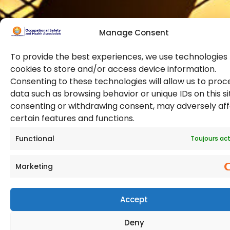
formations et
des
certifications
Manage Consent
professionnelles.
To provide the best experiences, we use technologies 
cookies to store and/or access device information.
Consenting to these technologies will allow us to proc
data such as browsing behavior or unique IDs on this si
© 2026Droits d'auteur. Tous droits réservés. Association
consenting or withdrawing consent, may adversely af
pour la sécurité et la santé au travail.
certain features and functions.
(OSHAssociation) est enregistrée en Angleterre et au
Pays de Galles, numéro d'enregistrement 11267604
Functional
Toujours act
Marketing
Accept
Deny