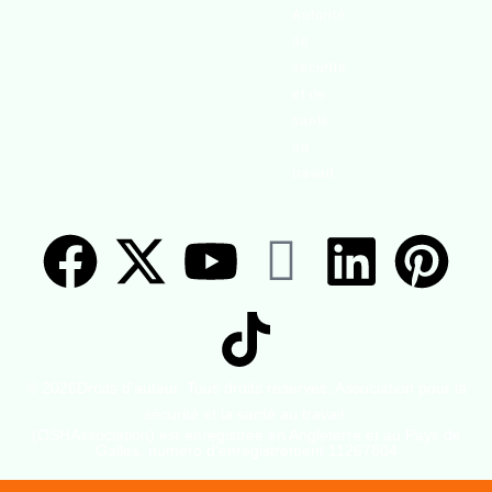
Autorité
de
sécurité
et de
santé
au
travail
© 2026Droits d'auteur. Tous droits réservés. Association pour la
sécurité et la santé au travail.
(OSHAssociation) est enregistrée en Angleterre et au Pays de
Galles, numéro d'enregistrement 11267604