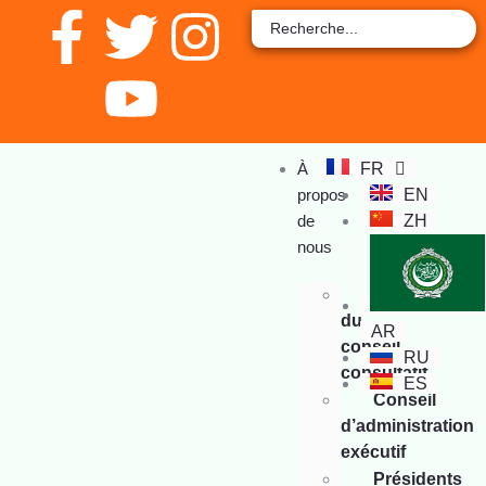
À
FR
propos
EN
de
ZH
nous
Membres
du
AR
conseil
RU
consultatif
ES
Conseil
d’administration
exécutif
Présidents