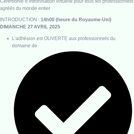
Cérémonie d’intronisation virtuelle pour tous les professionnels
agréés du monde entier
INTRODUCTION :
14h00 (heure du Royaume-Uni)
DIMANCHE 27 AVRIL 2025
L'adhésion est OUVERTE aux professionnels du
domaine de