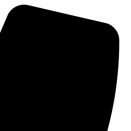
Ski
t
conten