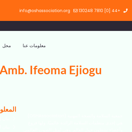
info@oshassociation.org
+44 [0] 7810 130248
معلومات عنا
محل
Amb. Ifeoma Ejiogu
المعلوم
جمعية السلامة والصحة المهنية (OSHAssociation)
بيان إ
هي إحدى منظمات السلامة الرائدة عالميًا، ولها فروع
بيان ا
وأعضاء نشطون حول العالم. وهي تُمثل الصوت العالمي