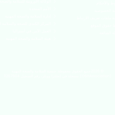
الوكالة الأوروبية للسلامة والصح
ط والأحكام
الأمم المتحدة
 الخصوصية
إدارة السلامة والصحة المهنية
 ملفات تعريف الارتباط
المركز الكندي للصحة والسلامة ال
حقوق الموقع
العمل الآمن في أستراليا
ة الشائعة
هيئة السلامة والصحة المهنية
© 2026جميع الحقوق محفوظة. جمعية السلامة والصحة المهنية
(OSHAssociation) مسجلة في إنجلترا وويلز، رقم التسجيل 11267604