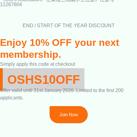
11267604
END / START OF THE YEAR DISCOUNT
Enjoy 10% OFF your next
membership.
Simply apply this code at checkout
OSHS10OFF
Offer valid until 31st January 2026. Limited to the first 200
applicants.
Join Now