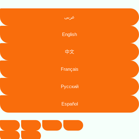
عربى
English
中文
Français
Русский
Español