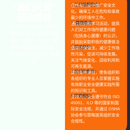
1.工作场所安全：
“我们关爱”
在所有行业中推广安全文
化，确保工人在危险和事故
活动项目
最少的环境中工作。
2. 健康意识：
通过培训和学习活动，提高
OSHAssociation 发起的
人们对工作场所健康问题
“我们关爱”活动旨在加强
（包括身心健康）的认识，
对工人福祉、安全、保
并鼓励采取积极的健康做法
障和环境保护的承诺。
3.环境保护：
倡导环保做法，减少工作场
所污染，促进可持续发展。
这包括以下七 (7) 个关键
关注气候变化、回收利用和
点
可再生能源。
4.培训和教育：
提供各种课程，使各组织和
各组织的专业人员掌握实施
有效职业安全健康实践所需
的知识和工具。
5.环境保护：
支持大小企业遵守符合 ISO
45001、ILO 等的国家和国
际安全法规，并通过 OSHA
协会参与策略提高组织安全
合规性。