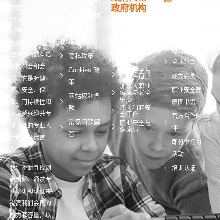
无障碍声明
政府机构
协会
+44 [0]
现代奴隶制
国际劳工组
(OSHAssociation)
织
7810
声明
是世界领先的安
世界卫生组
130248
织
条款和条件
全组织之一，在
欧洲工作安
联系我们
全与健康局
世界各地都有活
隐私政策
全球分会
联合国
跃的分会和会
Cookies 政
职业安全与
成为会员
健康管理局
员。它是对健
策
加拿大职业
康、安全、保
职业安全健
健康与安全
网站权利条
中心
障、可持续性和
康图书馆
款
澳大利亚安
环境感兴趣并专
全工作
官方合作伙
常见问题解
职业安全与
注于此的专业人
伴
健康局
答
士的全球代言
即将举行的
人。
活动
我们不断寻找创
培训认证
新策略，通过专
业培训和认证来
提高我们会员的
能力和容量，以