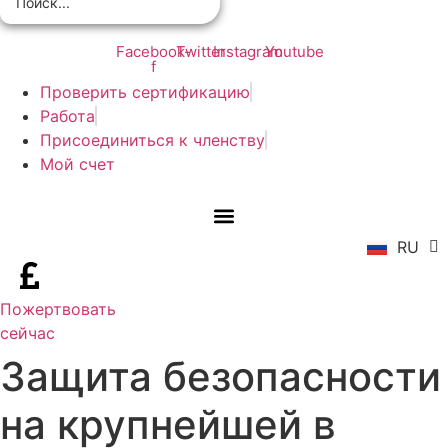
Facebook-
Twitter
Instagram
Youtube
f
Проверить сертификацию
Работа
Присоединиться к членству
EN
Мой счет
ZH
AR
FR
RU
ES
Пожертвовать
сейчас
Защита безопасности
на крупнейшей в