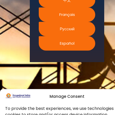
中文
Мы постоянно
ищем
Français
инновационные
стратегии для
Русский
повышения
способностей и
Español
возможностей
наших членов
для
удовлетворения
растущих
требований
безопасности в
отрасли
посредством
Manage Consent
профессионального
обучения и
To provide the best experiences, we use technologies 
сертификации.
cookies to store and/or access device information.