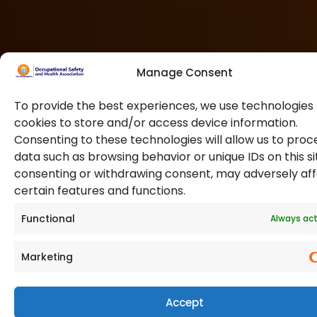
Manage Consent
To provide the best experiences, we use technologies 
cookies to store and/or access device information.
Consenting to these technologies will allow us to proc
data such as browsing behavior or unique IDs on this si
consenting or withdrawing consent, may adversely af
certain features and functions.
Functional
Always act
Marketing
Accept