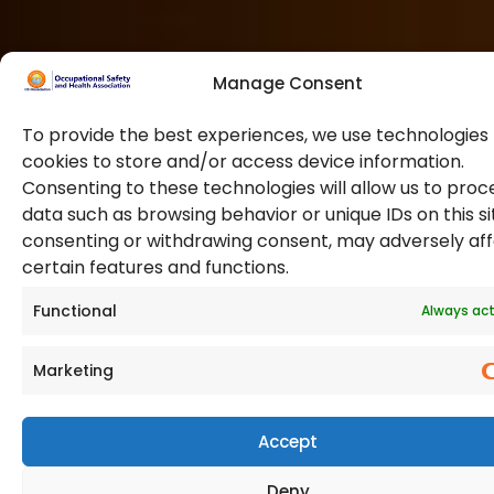
Manage Consent
To provide the best experiences, we use technologies 
cookies to store and/or access device information.
Consenting to these technologies will allow us to proc
data such as browsing behavior or unique IDs on this si
consenting or withdrawing consent, may adversely af
certain features and functions.
Functional
Always act
Marketing
Accept
Deny