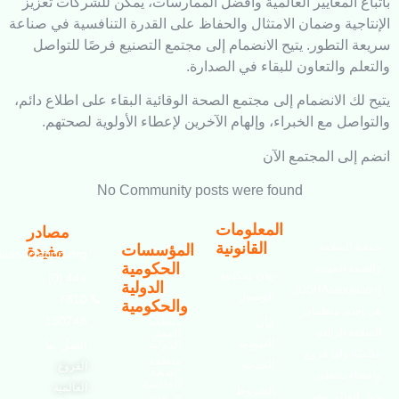
المعايير العالمية وأفضل الممارسات، يمكن للشركات تعزيز
ية وضمان الامتثال والحفاظ على القدرة التنافسية في صناعة
لتطور. يتيح الانضمام إلى مجتمع التصنيع فرصًا للتواصل
والتعاون للبقاء في الصدارة.
الانضمام إلى مجتمع الصحة الوقائية البقاء على اطلاع دائم،
 مع الخبراء، وإلهام الآخرين لإعطاء الأولوية لصحتهم.
ى المجتمع الآن
No Community posts were found
المعلومات
مصادر
القانونية
لسلامة
المؤسسات
مفيدة
info@oshassociation.org
الحكومية
المهنية
بيان إمكانية
+44 [0]
الدولية
(OSHAssociation)
الوصول
7810
والحكومية
ى منظمات
130248
بيان
منظمة
الرائدة
العمل
العبودية
اتصل بنا
الدولية
 ولها فروع
منظمة
الحديثة
الفروع
الصحة
 نشطون
العالمية
العالمية
الشروط
الم. وهي