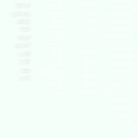
الوكالة
والأحكام
الأوروبية
كن عضوا
لصوت
للسلامة
والصحة في
سياسة
للمهنيين
مكتبة الصحة
العمل
الخصوصية
ن بالصحة
والسلامة
الأمم
المتحدة
 والأمن
المهنية
سياسة
إدارة
السلامة
مة والبيئة.
ملفات
الشركاء
والصحة
المهنية
تعريف
الرسميون
ستمرار
المركز
الارتباط
الكندي
الأحداث
ار
للصحة
شروط
والسلامة
القادمة
جيات
المهنية
حقوق
قدرات
شهادة
العمل الآمن
في أستراليا
الموقع
وكفاءاتهم
التدريب
هيئة
السلامة
الأسئلة
تطلبات
والصحة
الشائعة
المهنية
المتزايدة
اع من
تدريب
ات.