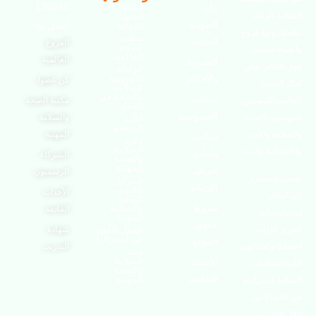
130248
بيان
منظمة
الرائدة
العمل
العبودية
اتصل بنا
الدولية
 ولها فروع
منظمة
الحديثة
الفروع
الصحة
 نشطون
العالمية
العالمية
الشروط
الم. وهي
الوكالة
والأحكام
الأوروبية
كن عضوا
لصوت
للسلامة
والصحة في
سياسة
للمهنيين
مكتبة الصحة
العمل
الخصوصية
ن بالصحة
والسلامة
الأمم
المتحدة
 والأمن
المهنية
سياسة
إدارة
السلامة
مة والبيئة.
ملفات
الشركاء
والصحة
المهنية
تعريف
الرسميون
ستمرار
المركز
الارتباط
الكندي
الأحداث
ار
للصحة
شروط
والسلامة
القادمة
جيات
المهنية
حقوق
قدرات
شهادة
العمل الآمن
في أستراليا
الموقع
وكفاءاتهم
التدريب
هيئة
السلامة
الأسئلة
تطلبات
والصحة
الشائعة
المهنية
المتزايدة
اع من
تدريب