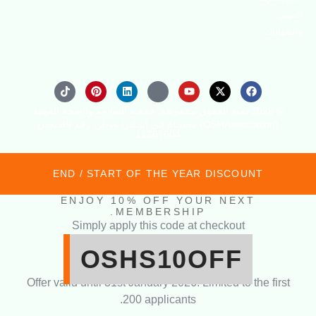
ات.
صحة المهنية
(OSHAssociation) مسجلة في إنجلترا وويلز، رقم التسجيل
11267604
END / START OF THE YEAR DISCOUNT
ENJOY 10% OFF YOUR NEXT
MEMBERSHIP.
Simply apply this code at checkout
OSHS10OFF
Offer valid until 31st January 2026. Limited to the fi
200 applicants.